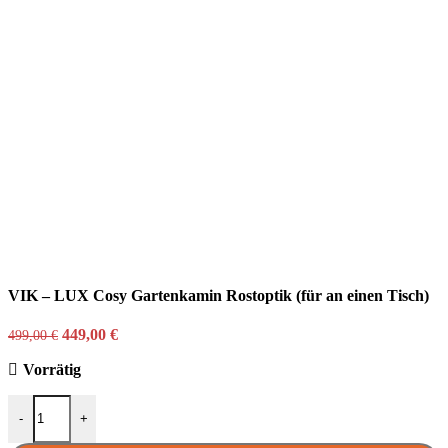
VIK – LUX Cosy Gartenkamin Rostoptik (für an einen Tisch)
Ursprünglicher
Aktueller
449,00
€
499,00
€
Preis
Preis
Vorrätig
war:
ist:
499,00 €
449,00 €.
VIK – LUX Cosy Gartenkamin Rostoptik (für an einen Tisch) Meng
-
+