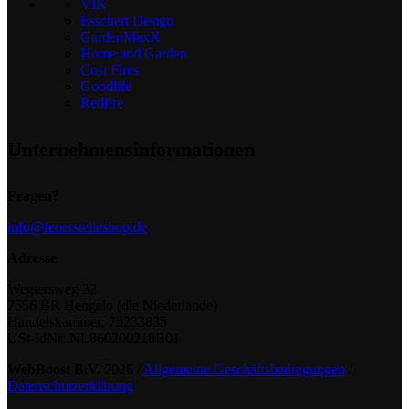
VIK
Esschert Design
GardenMaxX
Home and Garden
Cosi Fires
Goodlife
Redfire
Unternehmensinformationen
Fragen?
info@feuerstelleshop.de
Adresse
Wegtersweg 32
7556 BR Hengelo (die Niederlande)
Handelskammer: 75233835
USt-IdNr: NL860200218B01
WebBoost B.V.
2026 /
Allgemeine Geschäftsbedingungen
/
Datenschutzerklärung