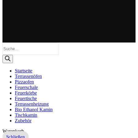
Products
search
Startseite
Terrassenöfen
Pizzaofen
Feuerschale
Feuerkörbe
Feuertische
Terrassenheizung
Bio Ethanol Kamin
Tischkamin
Zubehör
Warenkorb
Schließen