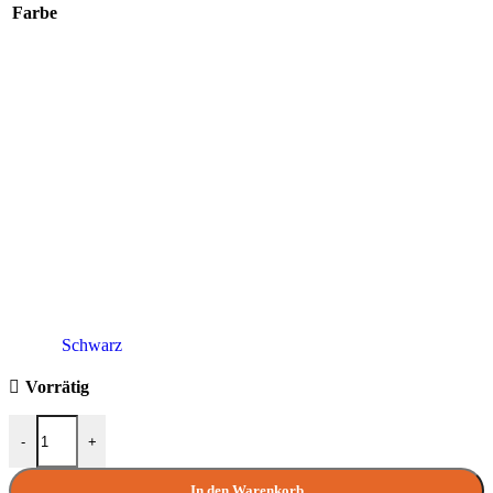
Farbe
Schwarz
Vorrätig
VIK – LUX Cosy Gartenkamin Rostoptik (für an einen Tisch) Meng
-
+
In den Warenkorb