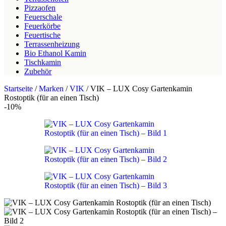
Pizzaofen
Feuerschale
Feuerkörbe
Feuertische
Terrassenheizung
Bio Ethanol Kamin
Tischkamin
Zubehör
Startseite
/
Marken
/
VIK
/
VIK – LUX Cosy Gartenkamin
Rostoptik (für an einen Tisch)
-10%