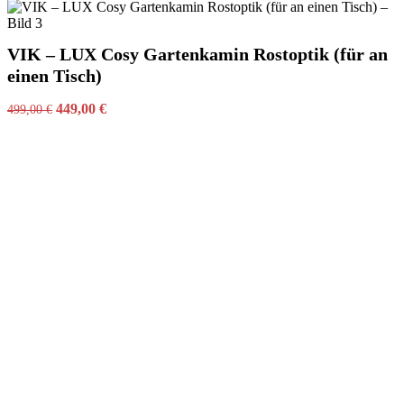
VIK – LUX Cosy Gartenkamin Rostoptik (für an
einen Tisch)
Ursprünglicher
Aktueller
449,00
€
499,00
€
Preis
Preis
war:
ist:
499,00 €
449,00 €.