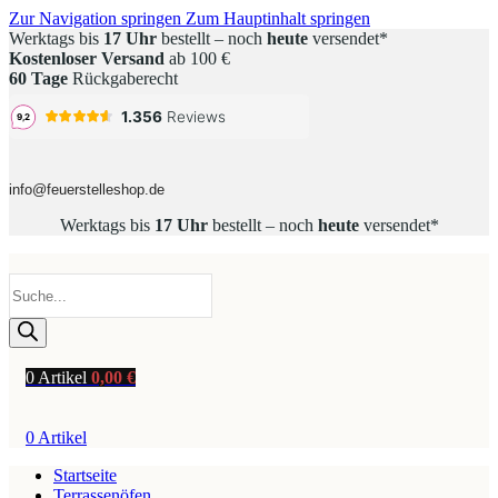
Zur Navigation springen
Zum Hauptinhalt springen
Werktags bis
17 Uhr
bestellt – noch
heute
versendet*
Kostenloser Versand
ab 100 €
60 Tage
Rückgaberecht
info@feuerstelleshop.de
Werktags bis
17 Uhr
bestellt – noch
heute
versendet*
Products
search
0
Artikel
0,00
€
0
Artikel
Startseite
Terrassenöfen